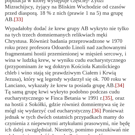
populacja w której występuje częściej- Żydzi
Mizrachijscy, żyjący na Bliskim Wschodzie od czasów
przed diasporą. 18 % z nich (prawie 1 na 5) ma grupę
AB.
[33]
Wypadałoby dodać że krew grupy AB wykryto nie tylko
na tych trzech domniemanych relikwiach męki
Chrystusa. Również badania przeprowadzone w 1970
roku przez profesora Odoardo Linoli nad zachowanymi
fragmentami hostii przemienionej w mięsień sercowy
,
i
wina w ludzką krew, w wyniku cudu eucharystycznego
(przypominam że wg doktryn Kościoła Katolickiego
chleb i wino stają się prawdziwym Ciałem i Krwią
Jezusa)
,
który wg legendy wydarzył się ok. 700 roku w
Lanciano, wykazały że krew ta posiada grupę AB.
[34]
Tą samą grupę krwi wykryto podobno podczas cudu
eucharystycznego w Finca Betania w 1991 r.
[35]
, oraz
na hostii z Sokółki, gdzie również domniemywa się że
mógł się wydarzyć cud eucharystyczny.
[36]
Ponieważ
jednak w tych dwóch ostatnich przypadkach mamy do
czynienia z niepewnymi artykułami prasowymi, nie będę
ich dalej uwzględniał. Niestety, pomimo poszukiwań nie