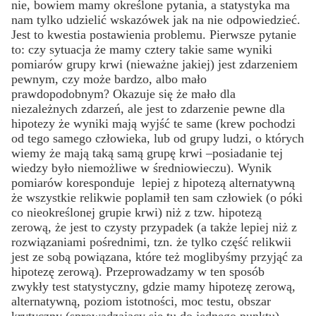
nie, bowiem mamy określone pytania, a statystyka ma
nam tylko udzielić wskazówek jak na nie odpowiedzieć.
Jest to kwestia postawienia problemu. Pierwsze pytanie
to: czy sytuacja że mamy cztery takie same wyniki
pomiarów grupy krwi (nieważne jakiej) jest zdarzeniem
pewnym, czy może bardzo, albo mało
prawdopodobnym? Okazuje się że mało dla
niezależnych zdarzeń, ale jest to zdarzenie pewne dla
hipotezy że wyniki mają wyjść te same (krew pochodzi
od tego samego człowieka, lub od grupy ludzi, o których
wiemy że mają taką samą grupę krwi –posiadanie tej
wiedzy było niemożliwe w średniowieczu). Wynik
pomiarów koresponduje lepiej z hipotezą alternatywną
że wszystkie relikwie poplamił ten sam człowiek (o póki
co nieokreślonej grupie krwi) niż z tzw. hipotezą
zerową, że jest to czysty przypadek (a także lepiej niż z
rozwiązaniami pośrednimi, tzn. że tylko część relikwii
jest ze sobą powiązana, które też moglibyśmy przyjąć za
hipotezę zerową). Przeprowadzamy w ten sposób
zwykły test statystyczny, gdzie mamy hipotezę zerową,
alternatywną, poziom istotności, moc testu, obszar