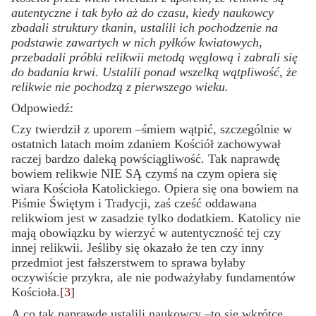
autentyczne i tak było aż do czasu, kiedy naukowcy
zbadali struktury tkanin, ustalili ich pochodzenie na
podstawie zawartych w nich pyłków kwiatowych,
przebadali próbki relikwii metodą węglową i zabrali się
do badania krwi. Ustalili ponad wszelką wątpliwość, że
relikwie nie pochodzą z pierwszego wieku.
Odpowiedź:
Czy twierdził z uporem –śmiem wątpić, szczególnie w
ostatnich latach moim zdaniem Kościół zachowywał
raczej bardzo daleką powściągliwość. Tak naprawdę
bowiem relikwie NIE SĄ czymś na czym opiera się
wiara Kościoła Katolickiego. Opiera się ona bowiem na
Piśmie Świętym i Tradycji, zaś cześć oddawana
relikwiom jest w zasadzie tylko dodatkiem. Katolicy nie
mają obowiązku by wierzyć w autentyczność tej czy
innej relikwii. Jeśliby się okazało że ten czy inny
przedmiot jest fałszerstwem to sprawa byłaby
oczywiście przykra, ale nie podważyłaby fundamentów
Kościoła.
[3]
A co tak naprawdę ustalili naukowcy –to się wkrótce