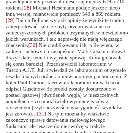
prawdopodobny przedział mieści się między 679 a 710
rokiem.
[28]
Michael Hesemann podaje jeszcze nieco
inną wersję, mianowicie pomiędzy 540 a 869 rokiem.
[29]
Baima Bollone wyraził opinię że wyniki te
trudno
zinterpretować
, jako że były przeprowadzone na
zanieczyszczonych próbkach trzymanych w niewiadomo
jakich warunkach, i tak naprawdę nie mają większego
znaczenia.
[30]
Nie opublikowano ich, o ile wiem, w
żadnym fachowym czasopiśmie. Mark Guscin usiłował
drążyć dalej temat i wyjaśnić sprawę. Która gmatwała
się coraz
bardziej. Przedstawiciel laboratorium w
Tuscon A.J.T. Jull stwierdził że laboratorium otrzymało
resztki lnianych próbek o niewiadomym pochodzeniu. Z
kolei Paul Damon, kierownik laboratorium w Tuscon
odpisał Guscinowi że próbki zostały dostarczone w
postaci gazowej (dwutlenek węgla) w nieszczelnych
ampułkach – co umożliwiało wymianę gazów z
otoczeniem (czyli oczywiście wiarygodność wyników
jest zerowa)…
[31]
Na tym można by właściwie
zakończyć sprawę datowania radiowęglowego
Sudarium, ale jeszcze do niej wrócę w trakcie
omawiania podobnego badania Tuniki z Argenteuil
–