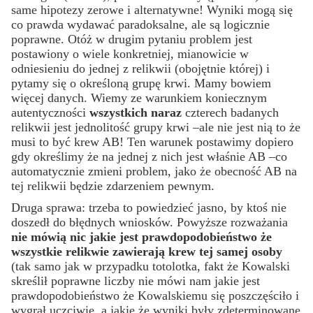
same hipotezy zerowe i alternatywne! Wyniki mogą się
co prawda wydawać paradoksalne, ale są logicznie
poprawne. Otóż w drugim pytaniu problem jest
postawiony o wiele konkretniej, mianowicie w
odniesieniu do jednej z relikwii (obojętnie której) i
pytamy się o określoną grupę krwi. Mamy bowiem
więcej danych. Wiemy ze warunkiem koniecznym
autentyczności
wszystkich naraz
czterech badanych
relikwii jest jednolitość grupy krwi –ale nie jest nią to że
musi to być krew AB! Ten warunek postawimy dopiero
gdy określimy że na jednej z nich jest właśnie AB –co
automatycznie zmieni problem, jako że obecność AB na
tej relikwii będzie zdarzeniem pewnym.
Druga sprawa: trzeba to powiedzieć jasno, by ktoś nie
doszedł do błędnych wniosków. Powyższe rozważania
nie mówią nic jakie jest prawdopodobieństwo że
wszystkie relikwie zawierają krew tej samej osoby
(tak samo jak w przypadku totolotka, fakt że Kowalski
skreślił poprawne liczby nie mówi nam jakie jest
prawdopodobieństwo że Kowalskiemu się poszczęściło i
wygrał uczciwie, a jakie że wyniki były zdeterminowane