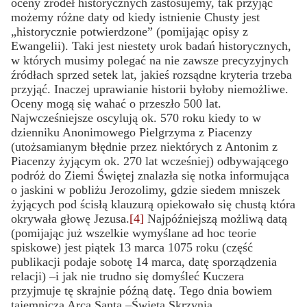
oceny źródeł historycznych zastosujemy, tak przyjąć
możemy różne daty od kiedy istnienie Chusty jest
„historycznie potwierdzone” (pomijając opisy z
Ewangelii). Taki jest niestety urok badań historycznych,
w których musimy polegać na nie zawsze precyzyjnych
źródłach sprzed setek lat, jakieś rozsądne kryteria trzeba
przyjąć. Inaczej uprawianie historii byłoby niemożliwe.
Oceny mogą się wahać o przeszło 500 lat.
Najwcześniejsze oscylują ok. 570 roku kiedy to w
dzienniku Anonimowego Pielgrzyma z Piacenzy
(utożsamianym błędnie przez niektórych z Antonim z
Piacenzy żyjącym ok. 270 lat wcześniej) odbywającego
podróż do Ziemi Świętej znalazła się notka informująca
o jaskini w pobliżu Jerozolimy, gdzie siedem mniszek
żyjących pod ścisłą klauzurą opiekowało się chustą która
okrywała głowę Jezusa.
[4]
Najpóźniejszą możliwą datą
(pomijając już wszelkie wymyślane ad hoc teorie
spiskowe) jest piątek 13 marca 1075 roku (część
publikacji podaje sobotę 14 marca, datę sporządzenia
relacji) –i jak nie trudno się domyśleć Kuczera
przyjmuje tę skrajnie późną datę. Tego dnia bowiem
tajemnicza Arca Santa –Święta Skrzynia,