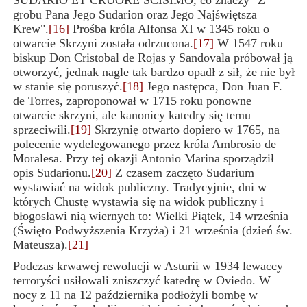
SUDARIO ET CRUORE SCISIMO, co znaczy "Z
grobu Pana Jego Sudarion oraz Jego Najświętsza
Krew".
[16]
Prośba króla Alfonsa XI w 1345 roku o
otwarcie Skrzyni została odrzucona.
[17]
W 1547 roku
biskup Don Cristobal de Rojas y Sandovala próbował ją
otworzyć, jednak nagle tak bardzo opadł z sił, że nie był
w stanie się poruszyć.
[18]
Jego następca, Don Juan F.
de Torres, zaproponował w 1715 roku ponowne
otwarcie skrzyni, ale kanonicy katedry się temu
sprzeciwili.
[19]
Skrzynię otwarto dopiero w 1765, na
polecenie wydelegowanego przez króla Ambrosio de
Moralesa. Przy tej okazji Antonio Marina sporządził
opis Sudarionu.
[20]
Z czasem zaczęto Sudarium
wystawiać na widok publiczny. Tradycyjnie, dni w
których Chustę wystawia się na widok publiczny i
błogosławi nią wiernych to: Wielki Piątek, 14 września
(Święto Podwyższenia Krzyża) i 21 września (dzień św.
Mateusza).
[21]
Podczas krwawej rewolucji w Asturii w 1934 lewaccy
terroryści usiłowali zniszczyć katedrę w Oviedo. W
nocy z 11 na 12 października podłożyli bombę w