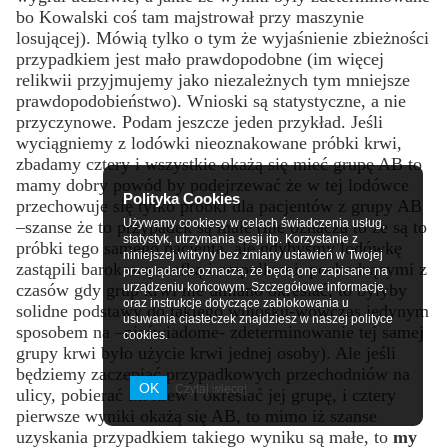
bo Kowalski coś tam majstrował przy maszynie
losującej). Mówią tylko o tym że wyjaśnienie zbieżności
przypadkiem jest mało prawdopodobne (im więcej
relikwii przyjmujemy jako niezależnych tym mniejsze
prawdopodobieństwo). Wnioski są statystyczne, a nie
przyczynowe. Podam jeszcze jeden przykład. Jeśli
wyciągniemy z lodówki nieoznakowane próbki krwi,
zbadamy cztery i wszystkie okażą się mieć grupę AB to
mamy dobry powód by podejrzewać że w tej lodówce
Polityka Cookies
przechowuje się tylko próbki dla pacjentów z grupy AB
Używamy cookiesy w celach świadczenia usług,
–szanse że to przypadek są małe (nie oznacza to że są to
statystyk, utrzymania sesji itp. Korzystanie z
próbki tego samego pacjenta, ale gdybyśmy lodówkę
niniejszej witryny bez zmiany ustawień w Twojej
zastąpili barokową szafką i ampułkami, pochodzącymi z
przeglądarce oznacza, że będą one zapisane na
czasów gdy grup krwi nie umiano określać, to byłyby
urządzeniu końcowym. Szczegółowe informacje,
oraz instrukcje dotyczące zablokowania u
solidne podstawy do takiego wniosku-wówczas jedynym
usuwania ciasteczek znajdziesz w naszej polityce
sposobem na –nieświadome- zdeterminowanie tej samej
cookies.
grupy krwi było użycie krwi jednej osoby). Ale jeśli
będziemy zaczepiać przypadkowych przechodniów na
OK
Czytaj więcej
ulicy, pobierać im krew i określać jej grupę, i cztery
pierwsze wyniki okażą się AB, to mimo iż szanse
uzyskania przypadkiem takiego wyniku są małe, to
my