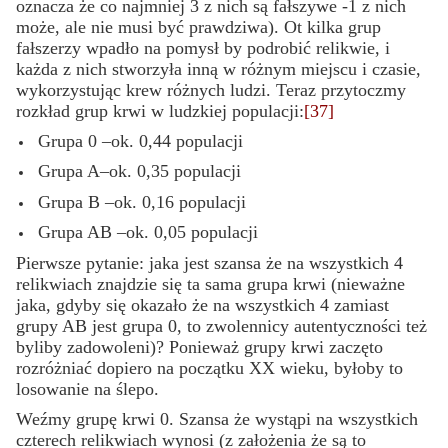
oznacza że co najmniej 3 z nich są fałszywe -1 z nich
może, ale nie musi być prawdziwa). Ot kilka grup
fałszerzy wpadło na pomysł by podrobić relikwie, i
każda z nich stworzyła inną w różnym miejscu i czasie,
wykorzystując krew różnych ludzi. Teraz przytoczmy
rozkład grup krwi w ludzkiej populacji:
[37]
Grupa 0 –ok. 0,44 populacji
Grupa A–ok. 0,35 populacji
Grupa B –ok. 0,16 populacji
Grupa AB –ok. 0,05 populacji
Pierwsze pytanie: jaka jest szansa że na wszystkich 4
relikwiach znajdzie się ta sama grupa krwi (nieważne
jaka, gdyby się okazało że na wszystkich 4 zamiast
grupy AB jest grupa 0, to zwolennicy autentyczności też
byliby zadowoleni)? Ponieważ grupy krwi zaczęto
rozróżniać dopiero na początku XX wieku, byłoby to
losowanie na ślepo.
Weźmy grupę krwi 0. Szansa że wystąpi na wszystkich
czterech relikwiach wynosi (z założenia że są to