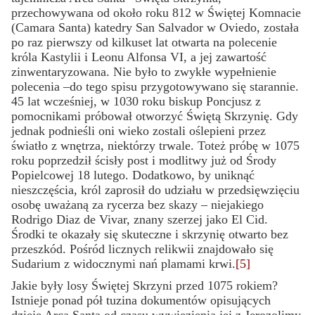
przechowywana od około roku 812 w Świętej Komnacie
(Camara Santa) katedry San Salvador w Oviedo, została
po raz pierwszy od kilkuset lat otwarta na polecenie
króla Kastylii i Leonu Alfonsa VI, a jej zawartość
zinwentaryzowana. Nie było to zwykłe wypełnienie
polecenia –do tego spisu przygotowywano się starannie.
45 lat wcześniej, w 1030 roku biskup Poncjusz z
pomocnikami próbował otworzyć Świętą Skrzynię. Gdy
jednak podnieśli oni wieko zostali oślepieni przez
światło z wnętrza, niektórzy trwale. Toteż próbę w 1075
roku poprzedził ścisły post i modlitwy już od Środy
Popielcowej 18 lutego. Dodatkowo, by uniknąć
nieszczęścia, król zaprosił do udziału w przedsięwzięciu
osobę uważaną za rycerza bez skazy – niejakiego
Rodrigo Diaz de Vivar, znany szerzej jako El Cid.
Środki te okazały się skuteczne i skrzynię otwarto bez
przeszkód. Pośród licznych relikwii znajdowało się
Sudarium z widocznymi nań plamami krwi.
[5]
Jakie były losy Świętej Skrzyni przed 1075 rokiem?
Istnieje ponad pół tuzina dokumentów o
pisujących
dzieje Arca Santa od czasu wywiezienia jej z Jerozolimy