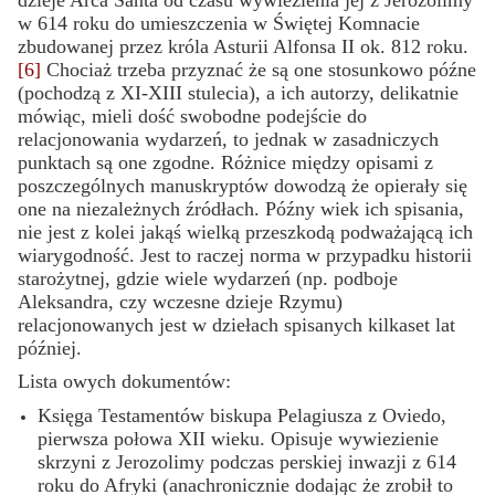
w 614 roku do umieszczenia w Świętej Komnacie
zbudowanej przez króla Asturii Alfonsa II ok. 812 roku.
[6]
Chociaż trzeba przyznać że są one stosunkowo późne
(pochodzą z XI-XIII stulecia), a ich autorzy, delikatnie
mówiąc, mieli dość swobodne podejście do
relacjonowania wydarzeń, to jednak w zasadniczych
punktach są one zgodne. Różnice między opisami z
poszczególnych manuskryptów dowodzą że opierały się
one na niezależnych źródłach. Późny wiek ich spisania,
nie jest z kolei jakąś wielką przeszkodą podważającą ich
wiarygodność. Jest to raczej norma w przypadku historii
starożytnej, gdzie wiele wydarzeń (np. podboje
Aleksandra, czy wczesne dzieje Rzymu)
relacjonowanych jest w dziełach spisanych kilkaset lat
później.
Lista owych dokumentów:
Księga Testamentów biskupa Pelagiusza z Oviedo,
pierwsza połowa XII wieku. Opisuje wywiezienie
skrzyni z Jerozolimy podczas perskiej inwazji z 614
roku do Afryki (anachronicznie dodając że zrobił to