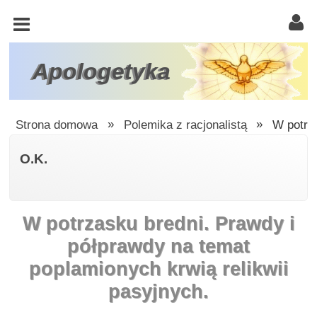
KOŚCIÓŁ
KATOLICKI
TRÓJCA
Apologetyka
ŚWIĘTA
RACJONALISTA
Strona domowa
»
Polemika z racjonalistą
»
W potrza
ATEIZM
O.K.
ŚWIADKOWIE
JEHOWY
W potrzasku bredni. Prawdy i
W
OBRONIE
półprawdy na temat
WIARY
poplamionych krwią relikwii
INNE
pasyjnych.