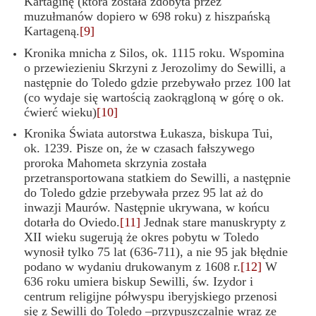
Kartaginę (która została zdobyta przez
muzułmanów dopiero w 698 roku) z hiszpańską
Kartageną.
[9]
Kronika mnicha z Silos, ok. 1115 roku. Wspomina
o przewiezieniu Skrzyni z Jerozolimy do Sewilli, a
następnie do Toledo gdzie przebywało przez 100 lat
(co wydaje się wartością zaokrągloną w górę o ok.
ćwierć wieku)
[10]
Kronika Świata autorstwa Łukasza, biskupa Tui,
ok. 1239. Pisze on, że w czasach fałszywego
proroka Mahometa skrzynia została
przetransportowana statkiem do Sewilli, a następnie
do Toledo gdzie przebywała przez 95 lat aż do
inwazji Maurów. Następnie ukrywana, w końcu
dotarła do Oviedo.
[11]
Jednak stare manuskrypty z
XII wieku sugerują że okres pobytu w Toledo
wynosił tylko 75 lat (636-711), a nie 95 jak błędnie
podano w wydaniu drukowanym z 1608 r.
[12]
W
636 roku umiera biskup Sewilli, św. Izydor i
centrum religijne półwyspu iberyjskiego przenosi
się z Sewilli do Toledo –przypuszczalnie wraz ze