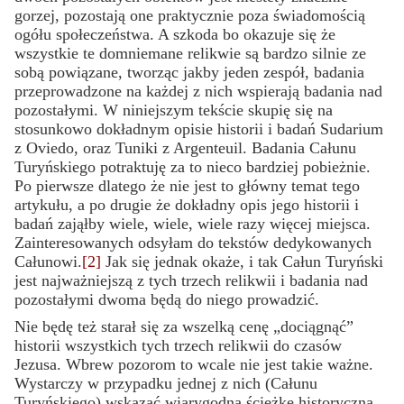
gorzej, pozostają one praktycznie poza świadomością
ogółu społeczeństwa. A szkoda bo okazuje się że
wszystkie te domniemane relikwie są bardzo silnie ze
sobą powiązane, tworząc jakby jeden zespół, badania
przeprowadzone na każdej z nich wspierają badania nad
pozostałymi. W niniejszym tekście skupię się na
stosunkowo dokładnym opisie historii i badań Sudarium
z Oviedo, oraz Tuniki z Argenteuil. Badania Całunu
Turyńskiego potraktuję za to nieco bardziej pobieżnie.
Po pierwsze dlatego że nie jest to główny temat tego
artykułu, a po drugie że dokładny opis jego historii i
badań zająłby wiele, wiele, wiele razy więcej miejsca.
Zainteresowanych odsyłam do tekstów dedykowanych
Całunowi.
[2]
Jak się jednak okaże, i tak Całun Turyński
jest najważniejszą z tych trzech relikwii i badania nad
pozostałymi dwoma będą do niego prowadzić.
Nie będę też starał się za wszelką cenę „dociągnąć”
historii wszystkich tych trzech relikwii do czasów
Jezusa. Wbrew pozorom to wcale nie jest takie ważne.
Wystarczy w przypadku jednej z nich (Całunu
Turyńskiego) wskazać wiarygodną ścieżkę historyczną