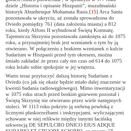
dziele „Historia i opisanie Hiszpanii”, muzułmański
historyk Abunbenque Mohamata Rasis.
[15]
Arca Santa
pozostawała w ukryciu, aż została sprowadzona do
Oviedo pomiędzy 761 (data założenia miasta) a 812
roku, kiedy Alfons II wybudował Świętą Komnatę.
Tajemnicza Skrzynia pozostawała zamknięta aż do 1075
roku, a przynajmniej brak jest wzmianek o tym by ją
otwierano. W połączeniu z brakiem wzmianek o kulcie
Sudarium w Hiszpanii przed tym okresem, można
śmiało zakładać że przez cały ten czas od 614 do 1075
roku leżało sobie spokojnie w jej wnętrzu.
Warto teraz przytoczyć dalszą historię Sudarium z
Oviedo (co jak się okaże będzie miało dalej znaczenie w
kwestii badania radiowęglowego). Mimo inwentaryzacji
w 1075 roku strach przed boskim gniewem pozostał i
Świętą Skrzynię nie otwierano przez wiele następnych
stuleci. W 1113 roku pokryto ją srebrną powłoką z
licznymi płaskorzeźbami i inskrypcjami. wyliczającymi
schowane w niej relikwie między innymi łacińską
sekwencją DE SEPULCRO DNICO EIUS ADQUE