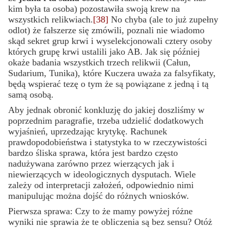
kim była ta osoba) pozostawiła swoją krew na
wszystkich relikwiach.
[38]
No chyba (ale to już zupełny
odlot) że fałszerze się zmówili, poznali nie wiadomo
skąd sekret grup krwi i wyselekcjonowali cztery osoby
których grupę krwi ustalili jako AB. Jak się później
okaże badania wszystkich trzech relikwii (Całun,
Sudarium, Tunika), które Kuczera uważa za falsyfikaty,
będą wspierać tezę o tym że są powiązane z jedną i tą
samą osobą.
Aby jednak obronić konkluzję do jakiej doszliśmy w
poprzednim paragrafie, trzeba udzielić dodatkowych
wyjaśnień, uprzedzając krytykę. Rachunek
prawdopodobieństwa i statystyka to w rzeczywistości
bardzo śliska sprawa, która jest bardzo często
nadużywana zarówno przez wierzących jak i
niewierzących w ideologicznych dysputach. Wiele
zależy od interpretacji założeń, odpowiednio nimi
manipulując można dojść do różnych wniosków.
Pierwsza sprawa: Czy to że mamy powyżej różne
wyniki nie sprawia że te obliczenia są bez sensu? Otóż