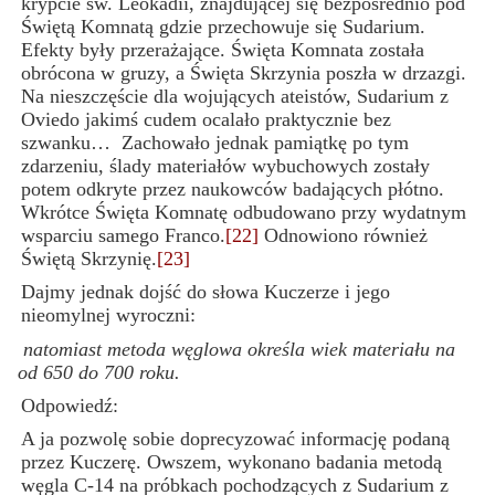
krypcie św. Leokadii, znajdującej się bezpośrednio pod
Świętą Komnatą gdzie przechowuje się Sudarium.
Efekty były przerażające. Święta Komnata została
obrócona w gruzy, a Święta Skrzynia poszła w drzazgi.
Na nieszczęście dla wojujących ateistów
,
Sudarium z
Oviedo jakimś cudem ocalało praktycznie bez
szwanku… Zachowało jednak pamiątkę po tym
zdarzeniu, ślady materiałów wybuchowych zostały
potem odkryte przez naukowców badających płótno.
Wkrótce Święta Komnatę odbudowano przy wydatnym
wsparciu samego Franco.
[22]
Odnowiono również
Świętą Skrzynię.
[23]
Dajmy jednak dojść do słowa Kuczerze i jego
nieomylnej wyroczni:
natomiast metoda węglowa określa wiek materiału na
od 650 do 700 roku.
Odpowiedź:
A ja pozwolę sobie doprecyzować informację podaną
przez Kuczerę. Owszem, wykonano badania metodą
węgla C-14 na próbkach pochodzących z Sudarium z