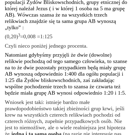
populacji Żydów Bliskowschodnich, grupy etnicznej do
której należał Jezus ( i w której 1 osoba na 5 ma grupę
AB). Wówczas szansa że na wszystkich trzech
relikwiach znajdzie się ta sama grupa AB wynoszą
„tylko” :
3
(0,20)
=0,008 =1:125
Czyli nieco poniżej jednego procenta.
Natomiast gdybyśmy przyjęli że dwie (dowolne)
relikwie pochodzą od tego samego człowieka, to szanse
na to że dwie pozostały przypadkiem będą miały grupę
AB wynoszą odpowiednio 1:400 dla ogółu populacji i
1:25 dla Żydów bliskowschodnich, zaś zakładając
wspólne pochodzenie trzech to szansa że czwarta też
będzie miała grupę AB wynosi odpowiednio 1:20 i 1:5.
Wniosek jest taki: istnieje bardzo małe
prawdopodobieństwo takiej zbieżności grup krwi, jeśli
krew na wszystkich czterech relikwiach pochodzi od
czterech różnych, zupełnie przypadkowych osób. Nie
jest to niemożliwe, ale o wiele realniejsza jest hipoteza
że
jedna i ta sama osoba
(na razie nie interesuje nas