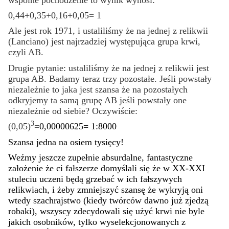
0,44+0,35+0,16+0,05= 1
Ale jest rok 1971, i ustaliliśmy że na jednej z relikwii
(Lanciano) jest najrzadziej występująca grupa krwi,
czyli AB.
Drugie pytanie: ustaliliśmy że na jednej z relikwii jest
grupa AB. Badamy teraz trzy pozostałe. Jeśli powstały
niezależnie to jaka jest szansa że na pozostałych
odkryjemy ta samą grupę AB jeśli powstały one
niezależnie od siebie? Oczywiście:
3
(0,05)
=
0,00000625= 1:8000
Szansa jedna na osiem tysięcy!
Weźmy jeszcze zupełnie absurdalne, fantastyczne
założenie że ci fałszerze domyślali się że w XX-XXI
stuleciu uczeni będą grzebać w ich fałszywych
relikwiach, i żeby zmniejszyć szansę że wykryją oni
wtedy szachrajstwo
(kiedy twórców dawno już zjedzą
robaki)
,
wszyscy zdecydowali się użyć krwi nie byle
jakich osobników, tylko wyselekcjonowanych z