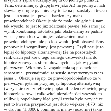
krytyczny (sprowadzający się tu do jednego punktu).
Teraz determinując grupę krwi jako AB na jednej z nich
stawiamy drugie pytanie: czy to że na pozostałych trzech
jest taka sama jest pewne, bardzo czy mało
prawdopodobne? Okazuje się że mało, ale gdy już nam
tak wyszło, to jest to już zdarzenie pewne (tak samo jak
wynik kombinacji totolotka jaki obstawiamy że padnie
w następnym losowaniu jest zdarzeniem mało
prawdopodobnym, ale po losowaniu, jeśli obstawiliśmy
poprawnie i wygraliśmy, jest pewnym). Czyli pasuje to
lepiej do hipotezy alternatywnej (że na pozostałych
relikwiach jest krew tego samego człowieka) niż do
hipotez zerowych, sformułowanych tak jak w pytaniu
pierwszym. Widzimy że zagadnienia są postawione
sensownie –przynajmniej w sensie statystycznym rzecz
jasna… Okazuje się np. że prawdopodobieństwo że w
pierwszym pytaniu przyjmując hipotezę alternatywną
(wszystkie cztery relikwie poplamił jeden człowiek, przy
hipotezie zerowej całkowitej niezależności wszystkich
relikwii) popełniamy błąd (czyli trzeba było przyjąć że
jest to kwestia przypadku) jest dużo większe (4:73) niż
w drugim (1:8000), pomimo iż mamy (pozornie) takie