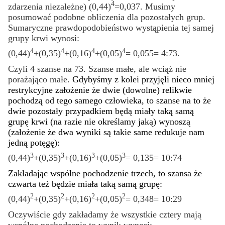
4
zdarzenia niezależne) (0,44)
=0,037. Musimy
posumować podobne obliczenia dla pozostałych grup.
Sumaryczne prawdopodobieństwo wystąpienia tej samej
grupy krwi wynosi:
4
4
4
4
(0,44)
+(0,35)
+(0,16)
+(0,05)
= 0,055= 4:73.
Czyli 4 szanse na 73. Szanse małe, ale wciąż nie
porażająco małe.
Gdybyśmy z kolei przyjęli nieco mniej
restrykcyjne założenie że dwie (dowolne) relikwie
pochodzą od tego samego człowieka, to szanse na to że
dwie pozostały przypadkiem będą miały taką sam
ą
grupę krwi (na razie nie określamy jaką) wynoszą
(założenie że dwa wyniki są takie same redukuje nam
jedną potęgę):
3
3
3
3
(0,44)
+(0,35)
+(0,16)
+(0,05)
= 0,135= 10:74
Zakładając wspólne pochodzenie trzech, to szansa że
czwarta też będzie miała taką samą grupę:
2
2
2
2
(0,44)
+(0,35)
+(0,16)
+(0,05)
= 0,348= 10:29
Oczywiście gdy zakładamy że wszystkie cztery mają
wspólne pochodzenie to wynik wynosi: