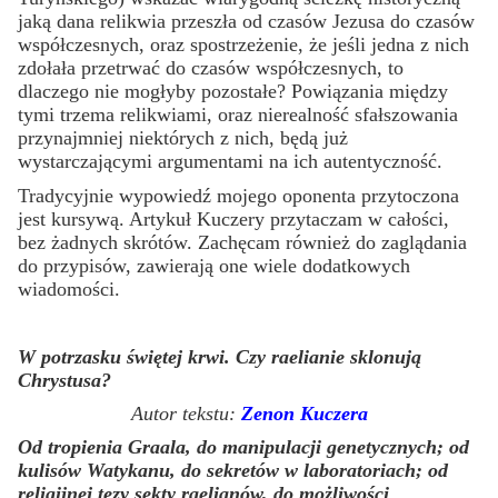
jaką dana relikwia przeszła od czasów Jezusa do czasów
współczesnych, oraz spostrzeżenie, że jeśli jedna z nich
zdołała przetrwać do czasów współczesnych, to
dlaczego nie mogłyby pozostałe? Powiązania między
tymi trzema relikwiami, oraz nierealność sfałszowania
przynajmniej niektórych z nich, będą już
wystarczającymi argumentami na ich autentyczność.
Tradycyjnie wypowiedź mojego oponenta przytoczona
jest kursywą. Artykuł Kuczery przytaczam w całości,
bez żadnych skrótów. Zachęcam również do zaglądania
do przypisów, zawierają one wiele dodatkowych
wiadomości.
W potrzasku świętej krwi. Czy raelianie sklonują
Chrystusa?
Autor tekstu:
Zenon Kuczera
Od tropienia Graala, do manipulacji genetycznych; od
kulisów Watykanu, do sekretów w laboratoriach; od
religijnej tezy sekty raelianów, do możliwości