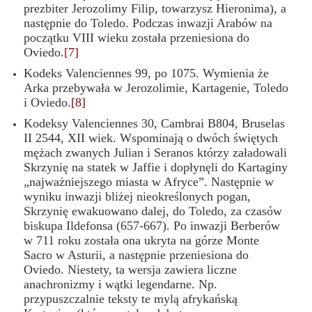
prezbiter Jerozolimy Filip, towarzysz Hieronima), a
następnie do Toledo. Podczas inwazji Arabów na
początku VIII wieku została przeniesiona do
Oviedo.
[7]
Kodeks Valenciennes 99, po 1075. Wymienia że
Arka przebywała w Jerozolimie, Kartagenie, Toledo
i Oviedo.
[8]
Kodeksy Valenciennes 30, Cambrai B804, Bruselas
II 2544, XII wiek. Wspominają o dwóch świętych
mężach zwanych Julian i Seranos którzy załadowali
Skrzynię na statek w Jaffie i dopłynęli do Kartaginy
„najważniejsz
ego
mi
asta
w Afryce”. Następnie w
wyniku inwazji bliżej nieokreślonych pogan,
Skrzynię ewakuowano dalej, do Toledo, za czasów
biskupa Ildefonsa (657-667). Po inwazji Berberów
w 711 roku została ona ukryta na górze Monte
Sacro w Asturii, a następnie przeniesiona do
Oviedo. Niestety, ta wersja zawiera liczne
anachronizmy i wątki legendarne. Np.
przypuszczalnie teksty te mylą afrykańską