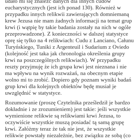
udało mi się znaleźć danych dla innych cudów
eucharystycznych (jest ich ponad 130). Również w
przypadku innych relikwii zawierających domniemaną
krew Jezusa nie mam żadnych informacji na temat grup
krwi (i wątpię by takie badania zostały na nich w ogóle
przeprowadzone). Z konieczności w dalszej statystyce
oprę się tylko na 4 relikwiach: Cudu z Lanciano, Całunu
Turyńskiego, Tuniki z Argenteuil i Sudarium z Oviedo
(kolejność jest taka jak chronologia określenia grupy
krwi na poszczególnych relikwiach). W przypadku
reszty przyjmuję że ich grupa krwi jest nieznana i nie
ma wpływu na wynik rozważań, na obecnym etapie
wolno mi to zrobić. Dopiero gdy poznam wyniki badań
grup krwi dla kolejnych obiektów będę musiał je
uwzględnić w statystyce.
Rozumowanie (proszę Czytelnika prześledził je bardzo
dokładnie i ze zrozumieniem) jest takie: jeśli wszystkie
wymienione relikwie są relikwiami krwi Jezusa, to
oczywiście wszystkie musz
ą
posiadać tą samą grupę
krwi. Załóżmy teraz że tak nie jest, że wszystkie
relikwie powstały niezależnie, bez związku ze sobą (co