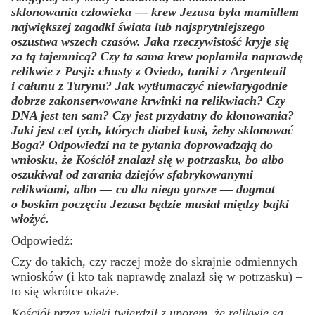
sklonowania człowieka — krew Jezusa była mamidłem
największej zagadki świata lub najsprytniejszego
oszustwa wszech czasów. Jaka rzeczywistość kryje się
za tą tajemnicą? Czy ta sama krew poplamiła naprawdę
relikwie z Pasji: chusty z Oviedo, tuniki z Argenteuil
i całunu z Turynu? Jak wytłumaczyć niewiarygodnie
dobrze zakonserwowane krwinki na relikwiach? Czy
DNA jest ten sam? Czy jest przydatny do klonowania?
Jaki jest cel tych, których diabeł kusi, żeby sklonować
Boga? Odpowiedzi na te pytania doprowadzają do
wniosku, że Kościół znalazł się w potrzasku, bo albo
oszukiwał od zarania dziejów sfabrykowanymi
relikwiami, albo — co dla niego gorsze — dogmat
o boskim poczęciu Jezusa będzie musiał między bajki
włożyć.
Odpowiedź:
Czy do takich, czy raczej może do skrajnie odmiennych
wniosków (i kto tak naprawdę znalazł się w potrzasku) –
to się wkrótce okaże.
Kościół przez wieki twierdził z uporem, że relikwie są