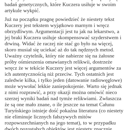
badań genetycznych, które Kuczera usiłuje w swoim
artykule wykpić.
Już na początku pragnę powiedzieć że niestety tekst
Kuczery jest tekstem wyjątkowo marnym i wręcz
obrzydliwym. Argumentacji jest tu jak na lekarstwo, a
jej braki Kuczera usiłuje skompensować szyderstwem i
drwiną. Widać że raczej nie stać go było na więcej,
skoro musiał się uciekać aż do tak nędznych metod.
Uważny czytelnik, który nie nabierze się na żałosne
próby ośmieszenia omawianych relikwii, dostrzeże
wręcz że w tekście Kuczery jest więcej argumentów za
ich autentycznością niż przeciw. Tych ostatnich jest
zaledwie kilka, i tylko jeden (datowanie radiowęglowe)
może wywołać lekkie zaniepokojenie. Warto się jednak
z nimi rozprawić, a przy okazji można omówić nieco
szerzej wyniki badań nad tymże relikwiami. Zwłaszcza
że są one mało znane, o ile jeszcze na temat Całunu
Turyńskiego istnieje dość pokaźna literatura (co niestety
nie eliminuje licznych fałszywych mitów
rozpowszechnianych na jego temat), to w przypadku
dwóch pozostałych obiektów jest niestety znacznie