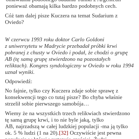
ponieważ oba
mają kilka bardzo podobnych cech.
Cóż tam dalej pisze Kuczera na temat Sudarium z
Oviedo?
W czerwcu 1993 roku doktor Carlo Goldoni
z uniwersytetu w Madrycie przebadał próbki krwi
pobranej z chusty w Oviedo i podał, że chodzi o grupę
AB (tę samą grupę stwierdzono na pozostałych
reliktach). Kongres syndologiczny w Oviedo w roku 1994
uznał wyniki.
Odpowiedź:
No fajnie, tylko czy Kuczera zdaje sobie sprawę z
konsekwencji tego co tutaj pisze? Bo chyba właśnie
strzelił sobie pierwszego samobója…
Wiemy że na wszystkich trzech relikwiach stwierdzono
tę samą grupę krwi, i to nie byle jaką, tylko
AB, najrzadszą w całej ludzkiej populacji -ma ją tylko
ok. 5 % ludzi (1 na 20).
[32]
Oczywiście jest pewna