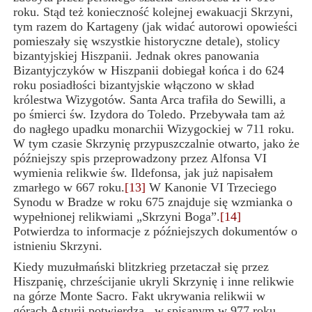
roku. Stąd też konieczność kolejnej ewakuacji Skrzyni,
tym razem do Kartageny (jak widać autorowi opowieści
pomieszały się wszystkie historyczne detale), stolicy
bizantyjskiej Hiszpanii. Jednak okres panowania
Bizantyjczyków w Hiszpanii dobiegał końca i do 624
roku posiadłości bizantyjskie włączono w skład
królestwa Wizygotów. Santa Arca trafiła do Sewilli, a
po śmierci św. Izydora do Toledo. Przebywała tam aż
do nagłego upadku monarchii Wizygockiej w 711 roku.
W tym czasie Skrzynię przypuszczalnie otwarto, jako że
późniejszy spis przeprowadzony przez Alfonsa VI
wymienia relikwie św. Ildefonsa, jak już napisałem
zmarłego w 667 roku.
[13]
W Kanonie VI Trzeciego
Synodu w Bradze w roku 675 znajduje się wzmianka o
wypełnionej relikwiami „Skrzyni Boga”.
[14]
Potwierdza to informacje z późniejszych dokumentów o
istnieniu Skrzyni.
Kiedy muzułmański blitzkrieg przetaczał się przez
Hiszpanię, chrześcijanie ukryli Skrzynię i inne relikwie
na górze Monte Sacro. Fakt ukrywania relikwii w
górach Asturii potwierdza , w spisanym w 977 roku