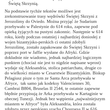
Świętą Skrzynią.
Na podstawie tychże tekstów możliwe jest
zrekonstruowanie trasy wędrówki Świętej Skrzyni z
Jerozolimy do Oviedo. Można przyjąć że Sudarium
przebywało w Palestynie do 614 roku, zapewne pod
opieką żyjących na pustyni zakonnic. Następnie w 614
roku, kiedy podczas ostatniej i najbardziej doniosłej z
wojen bizantyjsko-perskich ci ostatni zdobyli
Jerozolimę, zostało zapakowane do Świętej Skrzyni i
poprzez port w Jaffie wysłane do Afryki. Gdzie
dokładnie nie wiadomo, jednak najbardziej logicznym
punktem (chociaż nie jest to nigdzie napisane wprost)
wydaje się Aleksandria, stolica patriarchatu, drugie co
do wielkości miasto w Cesarstwie Bizantyjskim. Biskup
Pelagiusz pisze o tym ze Santa Arca przebywała w
Afryce, tak samo jak kodeksy Valenciennes 30,
Cambrai B804, Bruselas II 2544, te ostatnie zapewne
błędnie przypisują że Arka przebywała w Kartaginie w
obecnej Tunezji. Jednak bez wątpienia „najważniejszym
miastem w Afryce” była Aleksandria, która została
zdobyta przez perskiego szacha Chosroesa II w 616