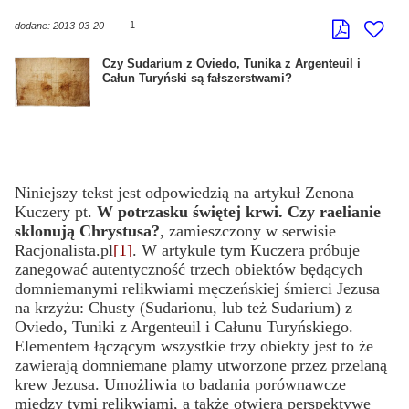
1
dodane: 2013-03-20
Czy Sudarium z Oviedo, Tunika z Argenteuil i
Całun Turyński są fałszerstwami?
Niniejszy tekst jest odpowiedzią na artykuł Zenona
Kuczery pt.
W potrzasku świętej krwi. Czy raelianie
sklonują Chrystusa?
,
zamieszczony w serwisie
Racjonalista.pl
[1]
. W artykule tym Kuczera próbuje
zanegować autentyczność trzech obiektów będących
domniemanymi relikwiami męczeńskiej śmierci Jezusa
na krzyżu: Chusty (Sudarionu, lub też Sudarium) z
Oviedo, Tuniki z Argenteuil i Całunu Turyńskiego.
Elementem łączącym wszystkie trzy obiekty jest to że
zawierają domniemane plamy utworzone przez przelaną
krew Jezusa. Umożliwia to badania porównawcze
między tymi relikwiami, a także otwiera perspektywę