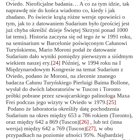
Oviedo. Nieoficjalne badania… A co za tym idzie, tak
naprawdę nie do końca wiadomo co, kiedy i jak
zbadano. Po świecie krążą różne wersje opowieści o
tym, jak to z datowaniem Sudarium było (prościej jest
już chyba określić dzieje Świętej Skrzyni ponad 1000
lat temu). Historia zaczyna się od tego że w 1991 roku,
na seminarium w Barcelonie poświęcon
ym
Całunowi
Turyńskiemu, Mario Moroni podał że datowanie
Sudarium dało wyniki pomiędzy pierwszym a siódmym
wiekiem naszej ery.
[24]
Później, w 1994 roku na I
Międzynarodowym Kongresie na temat Sudarium z
Oviedo, podano że Moroni, na zlecenie znanego
badacza Całunu Turyńskiego Pierluigi Baima Bollone,
wysłał do dwóch laboratoriów w Tuscon i Toronto
próbki pobrane przez szwajcarskiego palinologa Maxa
Frei podczas jego wizyty w Oviedo w 1979.
[25]
Podano że laboratoria określiły datę pochodzenia
Sudarium na okres między 653 a 786 rokiem (Toronto),
oraz między 642 a 869 (Tuscon)
[26]
, lub też (inna
wersja) między 642 a 769 (Tuscon)
[27]
, w obu
przypadkach na poziomie ufności 95%. Najbardziej